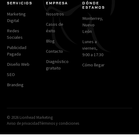
SERVICIOS
EMPRESA
DÓNDE
ESTAMOS
Marketing
Nosotros
Monterrey,
Digital
Casos de
Nuevo
Redes
éxito
León
Sociales
Blog
Lunes a
Publicidad
viernes,
Contacto
Pagada
9:00 a 17:30
Diagnóstico
Diseño Web
Cómo llegar
gratuito
SEO
Branding
© 2026 Lionhead Marketing
Aviso de privacidad
Términos y condiciones